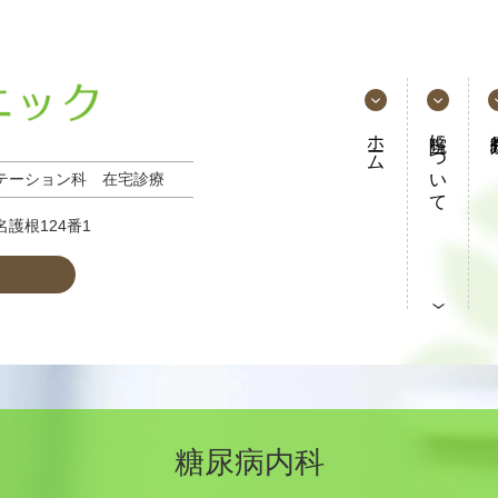
ホーム
当院について
テーション科
在宅診療
護根124番1
糖尿病内科