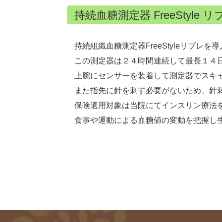
持続血糖測定器 FreeStyle リ
持続組織血糖測定器FreeStyleリブレ
この測定器は２４時間連続して最長１４
上腕にセンサーを装着して測定器でスキ
また指先に針を刺す必要がないため、針
保険適用対象は当院にてインスリン療法を
食事や運動による血糖値の変動を把握し