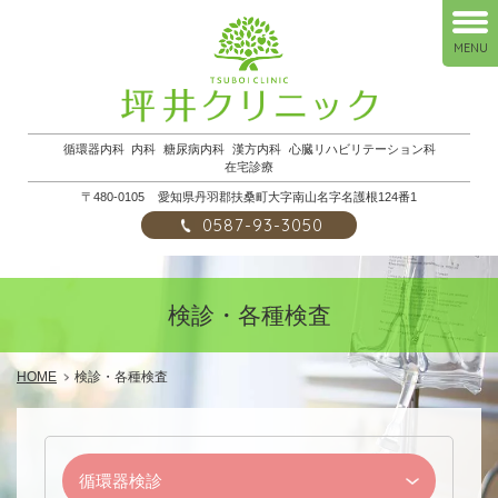
MENU
循環器内科
内科
糖尿病内科
漢方内科
心臓リハビリテーション科
在宅診療
〒480-0105
愛知県丹羽郡扶桑町大字南山名字名護根124番1
0587-93-3050
検診・各種検査
HOME
検診・各種検査
循環器検診