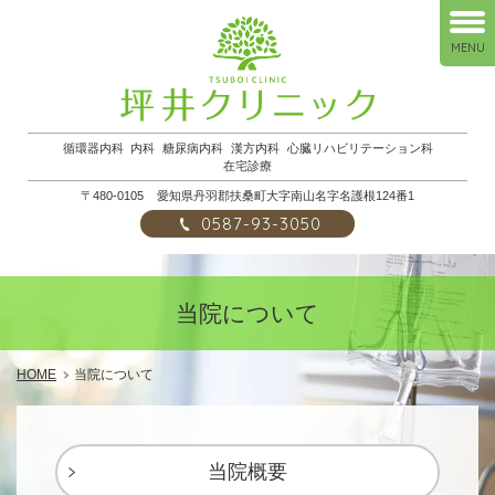
MENU
循環器内科
内科
糖尿病内科
漢方内科
心臓リハビリテーション科
在宅診療
〒480-0105
愛知県丹羽郡扶桑町大字南山名字名護根124番1
0587-93-3050
当院について
HOME
当院について
当院概要