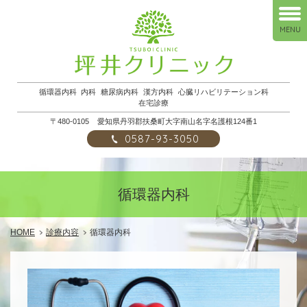
MENU
循環器内科
内科
糖尿病内科
漢方内科
心臓リハビリテーション科
在宅診療
〒480-0105
愛知県丹羽郡扶桑町大字南山名字名護根124番1
0587-93-3050
循環器内科
HOME
診療内容
循環器内科