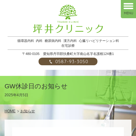
MENU
循環器内科
内科
糖尿病内科
漢方内科
心臓リハビリテーション科
在宅診療
〒480-0105
愛知県丹羽郡扶桑町大字南山名字名護根124番1
0587-93-3050
GW休診日のお知らせ
2025年4月5日
HOME
お知らせ